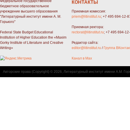
Федеральное государственное
КОНТАКТЫ
бюджетное образовательное
учреждение высшего образования
Приемная комиссия:
"Литературный институт имени А. М.
priem@litinstitut.ru
; +7 495 694-12-8
Горького"
Приемная ректора:
Federal State Budget Educational
rectorat@litinstitut.ru
; +7 495 694-12
Institution of Higher Education the «Maxim
Gorky Institute of Literature and Creative
Редактор сайта:
Writing»
editor@litinstitut.ru
/
Группа ВКонтак
Канал в Max
Авторские права (Copyright) © 2026, Литературный институт имени А.М. Гор