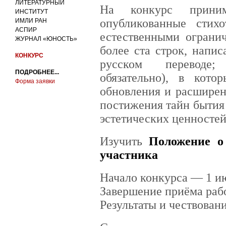
ЛИТЕРАТУРНЫЙ
На конкурс прини
ИНСТИТУТ
опубликованные стих
ИМЛИ РАН
АСПИР
естественными ограни
ЖУРНАЛ «ЮНОСТЬ»
более ста строк, напи
КОНКУРС
русском переводе;
ПОДРОБНЕЕ...
обязательно), в кото
Форма заявки
обновления и расширен
постижения тайн бытия 
эстетических ценностей
Изучить
Положение о
участника
Начало конкурса — 1 ию
Завершение приёма рабо
Результаты и чествован