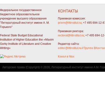
Федеральное государственное
КОНТАКТЫ
бюджетное образовательное
учреждение высшего образования
Приемная комиссия:
"Литературный институт имени А. М.
priem@litinstitut.ru
; +7 495 694-12-8
Горького"
Приемная ректора:
Federal State Budget Educational
rectorat@litinstitut.ru
; +7 495 694-12
Institution of Higher Education the «Maxim
Gorky Institute of Literature and Creative
Редактор сайта:
Writing»
editor@litinstitut.ru
/
Группа ВКонтак
Канал в Max
Авторские права (Copyright) © 2026, Литературный институт имени А.М. Гор