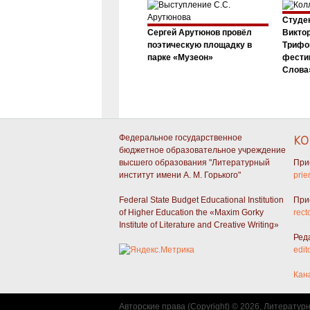
Студен
Сергей Арутюнов провёл
Виктор
поэтическую площадку в
Трифо
парке «Музеон»
фести
Слова»
Федеральное государственное
КО
бюджетное образовательное учреждение
высшего образования "Литературный
При
институт имени А. М. Горького"
prie
Federal State Budget Educational Institution
При
of Higher Education the «Maxim Gorky
rect
Institute of Literature and Creative Writing»
Ред
edit
Кан
Авторские права (Copyright) © 2026, Литератур