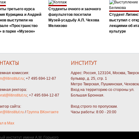
ты третьего курса
Студенты очного и заочного
ия Курицина и Андрей
факультетов посетили
Студент Литинс
нов выступили на
Музей-усадьбу А.П. Чехова
выступил с от
вале «Пространство
Мелихово
лекциями об ит
 в парке «Музеон»
культуре
НТАКТЫ
ИНСТИТУТ
емная комиссия:
Адрес: Россия, 123104, Москва, Тверс
m@litinstitut.ru
; +7 495 694-12-87
бульвар, д. 25, стр. 1
Метро Тверская, Пушкинская, Чеховск
емная ректора:
Вход на территорию со стороны ул.
orat@litinstitut.ru
; +7 495 694-12-87
Большая Бронная.
актор сайта:
Вход строго по пропускам.
or@litinstitut.ru
/
Группа ВКонтакте
Часы работы: 8:00 - 20:00
ал в Max
ный институт имени А.М. Горького