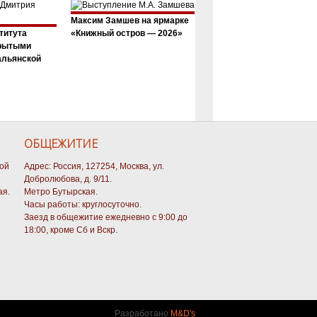
Максим Замшев на ярмарке
титута
«Книжный остров — 2026»
крытыми
альянской
ОБЩЕЖИТИЕ
кой
Адрес: Россия, 127254, Москва, ул.
Добролюбова, д. 9/11.
ая.
Метро Бутырская.
Часы работы: круглосуточно.
Заезд в общежитие ежедневно с 9:00 до
18:00, кроме Сб и Вскр.
Разработано
M&D's