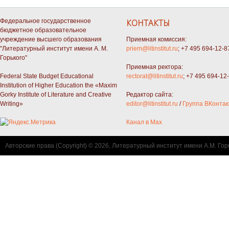
Федеральное государственное
КОНТАКТЫ
бюджетное образовательное
учреждение высшего образования
Приемная комиссия:
"Литературный институт имени А. М.
priem@litinstitut.ru
; +7 495 694-12-8
Горького"
Приемная ректора:
Federal State Budget Educational
rectorat@litinstitut.ru
; +7 495 694-12
Institution of Higher Education the «Maxim
Gorky Institute of Literature and Creative
Редактор сайта:
Writing»
editor@litinstitut.ru
/
Группа ВКонтак
Канал в Max
Авторские права (Copyright) © 2026, Литературный институт имени А.М. Гор