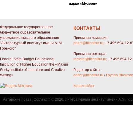
парке «Музеон»
Федеральное государственное
КОНТАКТЫ
бюджетное образовательное
учреждение высшего образования
Приемная комиссия:
"Литературный институт имени А. М.
priem@litinstitut.ru
; +7 495 694-12-8
Горького"
Приемная ректора:
Federal State Budget Educational
rectorat@litinstitut.ru
; +7 495 694-12
Institution of Higher Education the «Maxim
Gorky Institute of Literature and Creative
Редактор сайта:
Writing»
editor@litinstitut.ru
/
Группа ВКонтак
Канал в Max
Авторские права (Copyright) © 2026, Литературный институт имени А.М. Гор