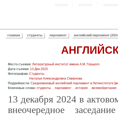
главная
институт
абитурие
ВЫ ЗДЕСЬ
главная
студенты
парламент
английский парламент (202
АНГЛИЙСК
Место съемки:
Литературный институт имени А.М. Горького
Дата съемки:
13 Дек 2025
Фотографии:
Студенты
Наталья Александровна Смирнова
Подробности:
Cредневековый английский парламент в Литинституте [в
Ключевые слова:
студенты
парламент
история
великобритания
13 декабря 2024 в актово
внеочередное заседание