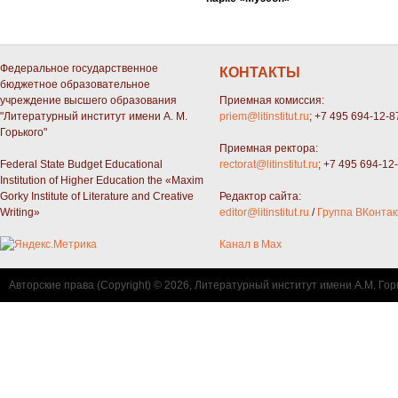
Федеральное государственное
КОНТАКТЫ
бюджетное образовательное
учреждение высшего образования
Приемная комиссия:
"Литературный институт имени А. М.
priem@litinstitut.ru
; +7 495 694-12-8
Горького"
Приемная ректора:
Federal State Budget Educational
rectorat@litinstitut.ru
; +7 495 694-12
Institution of Higher Education the «Maxim
Gorky Institute of Literature and Creative
Редактор сайта:
Writing»
editor@litinstitut.ru
/
Группа ВКонтак
Канал в Max
Авторские права (Copyright) © 2026, Литературный институт имени А.М. Гор