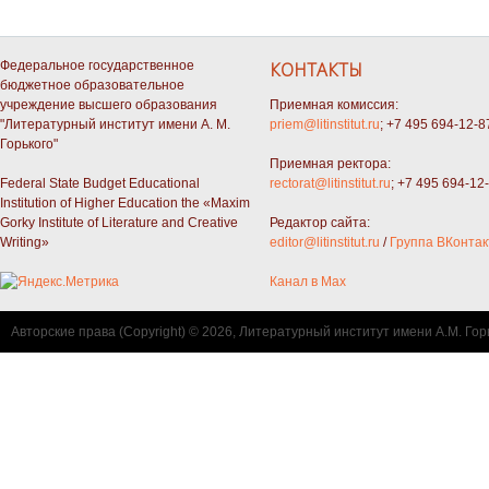
Федеральное государственное
КОНТАКТЫ
бюджетное образовательное
учреждение высшего образования
Приемная комиссия:
"Литературный институт имени А. М.
priem@litinstitut.ru
; +7 495 694-12-8
Горького"
Приемная ректора:
Federal State Budget Educational
rectorat@litinstitut.ru
; +7 495 694-12
Institution of Higher Education the «Maxim
Gorky Institute of Literature and Creative
Редактор сайта:
Writing»
editor@litinstitut.ru
/
Группа ВКонтак
Канал в Max
Авторские права (Copyright) © 2026, Литературный институт имени А.М. Гор