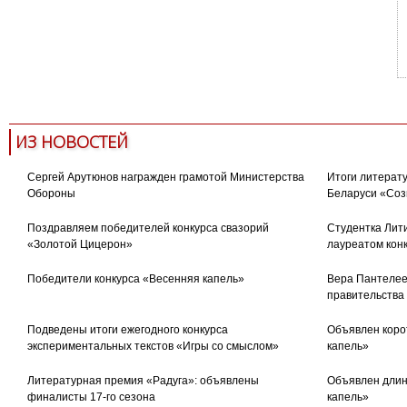
ИЗ НОВОСТЕЙ
Сергей Арутюнов награжден грамотой Министерства
Итоги литерату
Обороны
Беларуси «Соз
Поздравляем победителей конкурса свазорий
Студентка Лити
«Золотой Цицерон»
лауреатом кон
Победители конкурса «Весенняя капель»
Вера Пантелее
правительства
Подведены итоги ежегодного конкурса
Объявлен коро
экспериментальных текстов «Игры со смыслом»
капель»
Литературная премия «Радуга»: объявлены
Объявлен длин
финалисты 17-го сезона
капель»