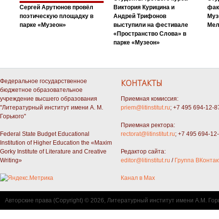
Сергей Арутюнов провёл
Виктория Курицина и
фак
поэтическую площадку в
Андрей Трифонов
Муз
парке «Музеон»
выступили на фестивале
Мел
«Пространство Слова» в
парке «Музеон»
Федеральное государственное
КОНТАКТЫ
бюджетное образовательное
учреждение высшего образования
Приемная комиссия:
"Литературный институт имени А. М.
priem@litinstitut.ru
; +7 495 694-12-8
Горького"
Приемная ректора:
Federal State Budget Educational
rectorat@litinstitut.ru
; +7 495 694-12
Institution of Higher Education the «Maxim
Gorky Institute of Literature and Creative
Редактор сайта:
Writing»
editor@litinstitut.ru
/
Группа ВКонтак
Канал в Max
Авторские права (Copyright) © 2026, Литературный институт имени А.М. Гор