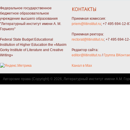
Федеральное государственное
КОНТАКТЫ
бюджетное образовательное
учреждение высшего образования
Приемная комиссия:
"Литературный институт имени А. М.
priem@litinstitut.ru
; +7 495 694-12-8
Горького"
Приемная ректора:
Federal State Budget Educational
rectorat@litinstitut.ru
; +7 495 694-12
Institution of Higher Education the «Maxim
Gorky Institute of Literature and Creative
Редактор сайта:
Writing»
editor@litinstitut.ru
/
Группа ВКонтак
Канал в Max
Авторские права (Copyright) © 2026, Литературный институт имени А.М. Гор