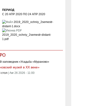
ПЕРИОД
С
20 АПР 2020
ПО
24 АПР 2020
2019_2020_ochniy_2semestr-
distant-1.docx
2019_2020_ochniy_2semestr-distant-
1.pdf
РО
овский музей в XX веке»
 стол
|
Авг 26 2026 - 11:00