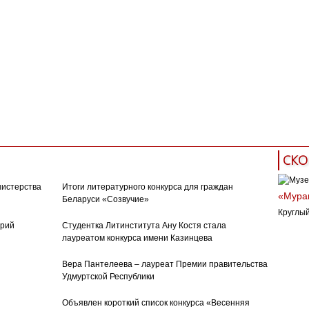
СКО
нистерства
Итоги литературного конкурса для граждан
«Муран
Беларуси «Созвучие»
Круглый
орий
Студентка Литинститута Ану Костя стала
лауреатом конкурса имени Казинцева
Вера Пантелеева – лауреат Премии правительства
Удмуртской Республики
Объявлен короткий список конкурса «Весенняя