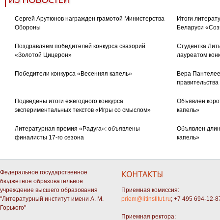
Сергей Арутюнов награжден грамотой Министерства
Итоги литерату
Обороны
Беларуси «Соз
Поздравляем победителей конкурса свазорий
Студентка Лити
«Золотой Цицерон»
лауреатом кон
Победители конкурса «Весенняя капель»
Вера Пантелее
правительства
Подведены итоги ежегодного конкурса
Объявлен коро
экспериментальных текстов «Игры со смыслом»
капель»
Литературная премия «Радуга»: объявлены
Объявлен длин
финалисты 17-го сезона
капель»
Федеральное государственное
КОНТАКТЫ
бюджетное образовательное
учреждение высшего образования
Приемная комиссия:
"Литературный институт имени А. М.
priem@litinstitut.ru
; +7 495 694-12-8
Горького"
Приемная ректора: