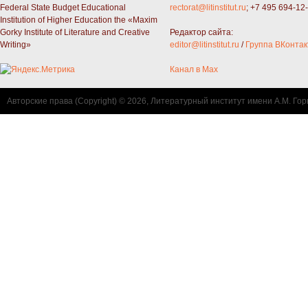
Federal State Budget Educational
rectorat@litinstitut.ru
; +7 495 694-12
Institution of Higher Education the «Maxim
Gorky Institute of Literature and Creative
Редактор сайта:
Writing»
editor@litinstitut.ru
/
Группа ВКонтак
Канал в Max
Авторские права (Copyright) © 2026, Литературный институт имени А.М. Гор