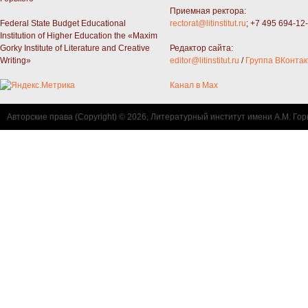
Приемная ректора:
Federal State Budget Educational
rectorat@litinstitut.ru
; +7 495 694-12
Institution of Higher Education the «Maxim
Gorky Institute of Literature and Creative
Редактор сайта:
Writing»
editor@litinstitut.ru
/
Группа ВКонтак
Канал в Max
Авторские права (Copyright) © 2026, Литературный институт имени А.М. Гор