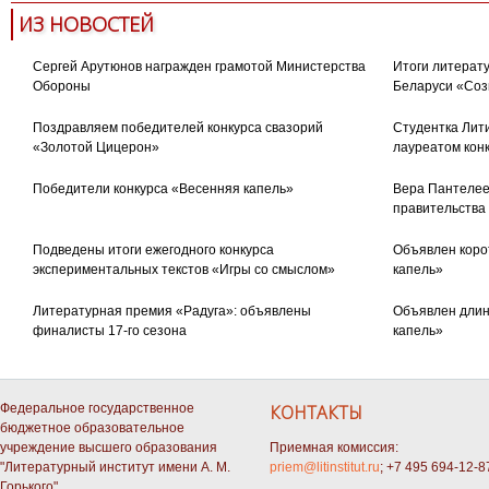
ИЗ НОВОСТЕЙ
Сергей Арутюнов награжден грамотой Министерства
Итоги литерату
Обороны
Беларуси «Соз
Поздравляем победителей конкурса свазорий
Студентка Лити
«Золотой Цицерон»
лауреатом кон
Победители конкурса «Весенняя капель»
Вера Пантелее
правительства
Подведены итоги ежегодного конкурса
Объявлен коро
экспериментальных текстов «Игры со смыслом»
капель»
Литературная премия «Радуга»: объявлены
Объявлен длин
финалисты 17-го сезона
капель»
Федеральное государственное
КОНТАКТЫ
бюджетное образовательное
учреждение высшего образования
Приемная комиссия:
"Литературный институт имени А. М.
priem@litinstitut.ru
; +7 495 694-12-8
Горького"