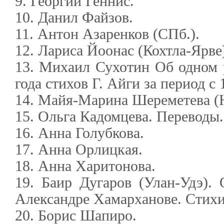
9. Георгий Геннис.
10. Данил Файзов.
11. Антон Азаренков (СПб.).
12. Лариса Йоонас (Кохтла-Ярве
13. Михаил Сухотин Об одном 
года стихов Г. Айги за период с 
14. Майя-Марина Шереметева (
15. Ольга Кадомцева. Переводы.
16. Анна Голубкова.
17. Анна Орлицкая.
18. Анна Харитонова.
19. Баир Дугаров (Улан-Удэ). 
Александре Хамарханове. Стихи
20. Борис Шапиро.