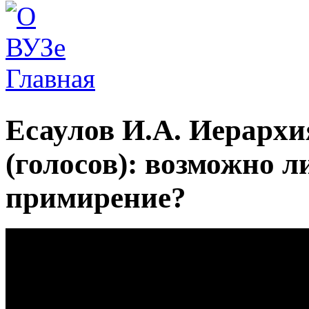
Главная
Вы здесь
Есаулов И.А. Иерархи
(голосов): возможно л
примирение?
Иван Есаулов. "Иерархия (героев) и по
примирение?"