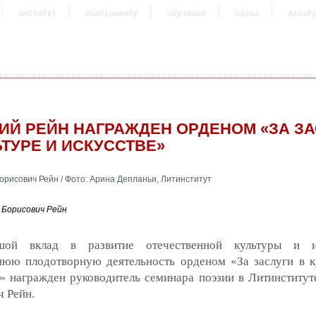
институт
абитуриенту
обучение
наука
культу
ИЙ РЕЙН НАГРАЖДЕН ОРДЕНОМ «ЗА ЗА
ЬТУРЕ И ИСКУССТВЕ»
 Борисович Рейн
шой вклад в развитие отечественной культуры и ис
нюю плодотворную деятельность орденом «За заслуги в к
» награжден руководитель семинара поэзии в Литинститут
 Рейн.