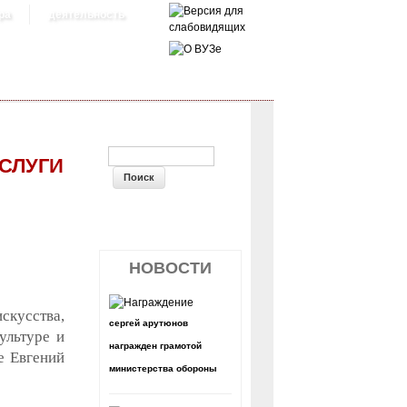
ра
деятельность
ФОРМА ПОИСКА
СЛУГИ
НОВОСТИ
кусства,
сергей арутюнов
ультуре и
награжден грамотой
е Евгений
министерства обороны