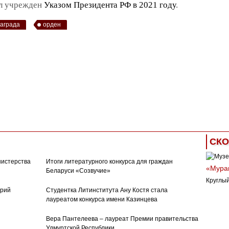
л учрежден
Указом Президента РФ в 2021 году
.
награда
орден
СКО
нистерства
Итоги литературного конкурса для граждан
«Муран
Беларуси «Созвучие»
Круглый
орий
Студентка Литинститута Ану Костя стала
лауреатом конкурса имени Казинцева
Вера Пантелеева – лауреат Премии правительства
Удмуртской Республики