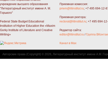
учреждение высшего образования
Приемная комиссия:
"Литературный институт имени А. М.
priem@litinstitut.ru
; +7 495 694-12-8
Горького"
Приемная ректора:
Federal State Budget Educational
rectorat@litinstitut.ru
; +7 495 694-12
Institution of Higher Education the «Maxim
Gorky Institute of Literature and Creative
Редактор сайта:
Writing»
editor@litinstitut.ru
/
Группа ВКонтак
Канал в Max
Авторские права (Copyright) © 2026, Литературный институт имени А.М. Гор