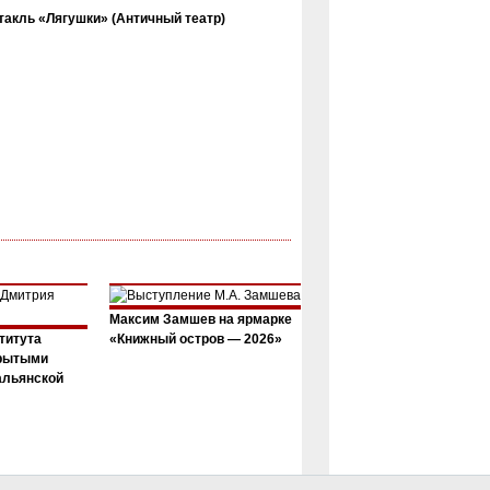
такль «Лягушки» (Античный театр)
Максим Замшев на ярмарке
титута
«Книжный остров — 2026»
крытыми
альянской