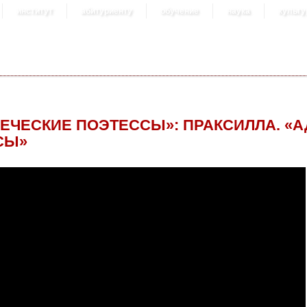
институт
абитуриенту
обучение
наука
культу
РЕЧЕСКИЕ ПОЭТЕССЫ»: ПРАКСИЛЛА. «А
СЫ»