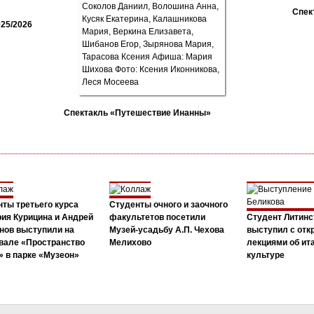
Спек
25/2026
Спектакль «Путешествие Инанны»
ты третьего курса
Студенты очного и заочного
ия Курицина и Андрей
факультетов посетили
Студент Литинс
нов выступили на
Музей-усадьбу А.П. Чехова
выступил с от
вале «Пространство
Мелихово
лекциями об ит
 в парке «Музеон»
культуре