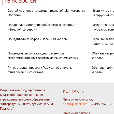
ИЗ НОВОСТЕЙ
Сергей Арутюнов награжден грамотой Министерства
Итоги литерату
Обороны
Беларуси «Соз
Поздравляем победителей конкурса свазорий
Студентка Лити
«Золотой Цицерон»
лауреатом кон
Победители конкурса «Весенняя капель»
Вера Пантелее
правительства
Подведены итоги ежегодного конкурса
Объявлен коро
экспериментальных текстов «Игры со смыслом»
капель»
Литературная премия «Радуга»: объявлены
Объявлен длин
финалисты 17-го сезона
капель»
Федеральное государственное
КОНТАКТЫ
бюджетное образовательное
учреждение высшего образования
Приемная комиссия:
"Литературный институт имени А. М.
priem@litinstitut.ru
; +7 495 694-12-8
Горького"
Приемная ректора: