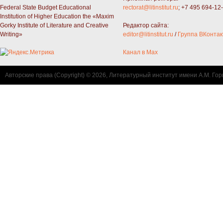
Federal State Budget Educational
rectorat@litinstitut.ru
; +7 495 694-12
Institution of Higher Education the «Maxim
Gorky Institute of Literature and Creative
Редактор сайта:
Writing»
editor@litinstitut.ru
/
Группа ВКонтак
Канал в Max
Авторские права (Copyright) © 2026, Литературный институт имени А.М. Гор