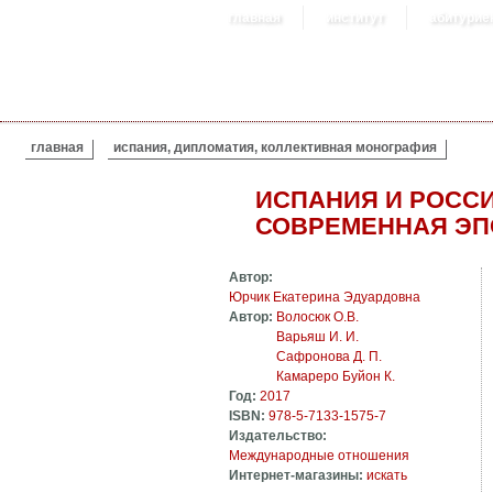
главная
институт
абитурие
ВЫ ЗДЕСЬ
главная
испания, дипломатия, коллективная монография
ИСПАНИЯ И РОССИ
СОВРЕМЕННАЯ ЭП
Автор:
Юрчик Екатерина Эдуардовна
Автор:
Волосюк О.В.
Варьяш И. И.
Сафронова Д. П.
Камареро Буйон К.
Год:
2017
ISBN:
978-5-7133-1575-7
Издательство:
Международные отношения
Интернет-магазины:
искать