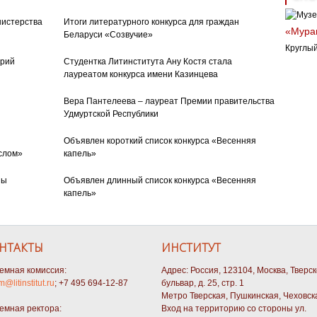
нистерства
Итоги литературного конкурса для граждан
«Муран
Беларуси «Созвучие»
Круглый
орий
Студентка Литинститута Ану Костя стала
лауреатом конкурса имени Казинцева
Вера Пантелеева – лауреат Премии правительства
Удмуртской Республики
Объявлен короткий список конкурса «Весенняя
слом»
капель»
ны
Объявлен длинный список конкурса «Весенняя
капель»
НТАКТЫ
ИНСТИТУТ
емная комиссия:
Адрес: Россия, 123104, Москва, Тверс
m@litinstitut.ru
; +7 495 694-12-87
бульвар, д. 25, стр. 1
Метро Тверская, Пушкинская, Чеховск
емная ректора:
Вход на территорию со стороны ул.