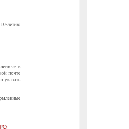
210-летию
мленные в
ной почте
о указать
ормленные
РО