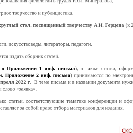
преподавания филологии в трудах Ю.И. Минералова,
урное творчество и публицистика.
круглый стол, посвященный творчеству А.И. Герцена
(к 
и, искусствоведы, литераторы, педагоги.
тся издать сборник статей.
 в Приложении 1 инф. письма
), а также статьи, офор
м. Приложение 2 инф. письма
) принимаются по электрон
апреля 2022 г
. В теме письма и в названии документа нужн
 слово «заявка».
ько статьи, соответствующие тематике конференции и оф
ставляет за собой право отбора материалов для издания.
СКО