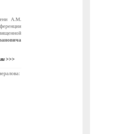
мени А.М.
нференции
вященной
вановича
ии >>>
ералова: