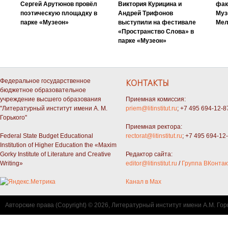
Сергей Арутюнов провёл
Виктория Курицина и
фак
поэтическую площадку в
Андрей Трифонов
Муз
парке «Музеон»
выступили на фестивале
Мел
«Пространство Слова» в
парке «Музеон»
Федеральное государственное
КОНТАКТЫ
бюджетное образовательное
учреждение высшего образования
Приемная комиссия:
"Литературный институт имени А. М.
priem@litinstitut.ru
; +7 495 694-12-8
Горького"
Приемная ректора:
Federal State Budget Educational
rectorat@litinstitut.ru
; +7 495 694-12
Institution of Higher Education the «Maxim
Gorky Institute of Literature and Creative
Редактор сайта:
Writing»
editor@litinstitut.ru
/
Группа ВКонтак
Канал в Max
Авторские права (Copyright) © 2026, Литературный институт имени А.М. Гор