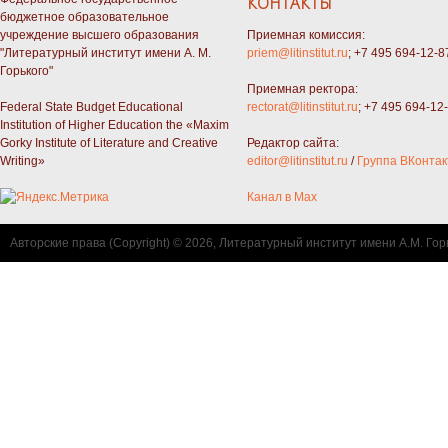
КОНТАКТЫ
бюджетное образовательное
учреждение высшего образования
Приемная комиссия:
"Литературный институт имени А. М.
priem@litinstitut.ru
; +7 495 694-12-8
Горького"
Приемная ректора:
Federal State Budget Educational
rectorat@litinstitut.ru
; +7 495 694-12
Institution of Higher Education the «Maxim
Gorky Institute of Literature and Creative
Редактор сайта:
Writing»
editor@litinstitut.ru
/
Группа ВКонтак
Канал в Max
Авторские права (Copyright) © 2026, Литературный институт имени А.М. Гор