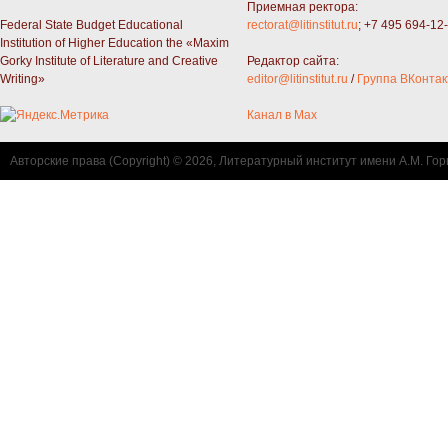
Приемная ректора:
Federal State Budget Educational
rectorat@litinstitut.ru
; +7 495 694-12
Institution of Higher Education the «Maxim
Gorky Institute of Literature and Creative
Редактор сайта:
Writing»
editor@litinstitut.ru
/
Группа ВКонтак
Канал в Max
Авторские права (Copyright) © 2026, Литературный институт имени А.М. Гор