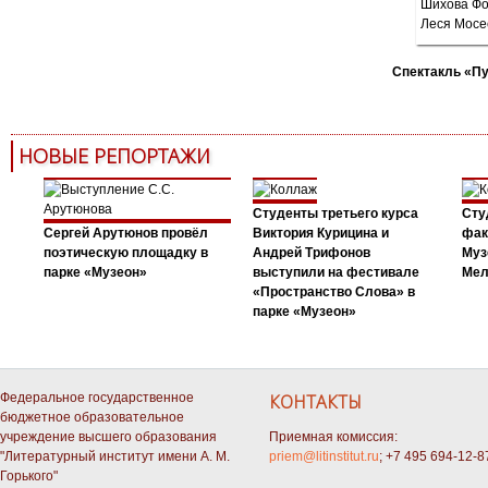
Спектакль «П
НОВЫЕ РЕПОРТАЖИ
Студенты третьего курса
Сту
Сергей Арутюнов провёл
Виктория Курицина и
фак
поэтическую площадку в
Андрей Трифонов
Муз
парке «Музеон»
выступили на фестивале
Мел
«Пространство Слова» в
парке «Музеон»
Федеральное государственное
КОНТАКТЫ
бюджетное образовательное
учреждение высшего образования
Приемная комиссия:
"Литературный институт имени А. М.
priem@litinstitut.ru
; +7 495 694-12-8
Горького"