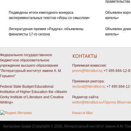
правительства
Подведены итоги ежегодного конкурса
Объявлен коро
экспериментальных текстов «Игры со смыслом»
капель»
Литературная премия «Радуга»: объявлены
Объявлен длин
финалисты 17-го сезона
капель»
Федеральное государственное
КОНТАКТЫ
бюджетное образовательное
учреждение высшего образования
Приемная комиссия:
"Литературный институт имени А. М.
priem@litinstitut.ru
; +7 495 694-12-8
Горького"
Приемная ректора:
Federal State Budget Educational
rectorat@litinstitut.ru
; +7 495 694-12
Institution of Higher Education the «Maxim
Gorky Institute of Literature and Creative
Редактор сайта:
Writing»
editor@litinstitut.ru
/
Группа ВКонтак
Канал в Max
Авторские права (Copyright) © 2026, Литературный институт имени А.М. Гор