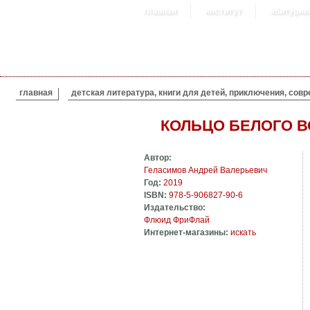
главная
институт
абитурие
ВЫ ЗДЕСЬ
главная
детская литература, книги для детей, приключения, сов
КОЛЬЦО БЕЛОГО В
Автор:
Геласимов Андрей Валерьевич
Год:
2019
ISBN:
978-5-906827-90-6
Издательство:
Флюид ФриФлай
Интернет-магазины:
искать