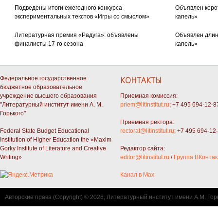
Подведены итоги ежегодного конкурса
Объявлен коро
экспериментальных текстов «Игры со смыслом»
капель»
Литературная премия «Радуга»: объявлены
Объявлен длин
финалисты 17-го сезона
капель»
Федеральное государственное
КОНТАКТЫ
бюджетное образовательное
учреждение высшего образования
Приемная комиссия:
"Литературный институт имени А. М.
priem@litinstitut.ru
; +7 495 694-12-8
Горького"
Приемная ректора:
Federal State Budget Educational
rectorat@litinstitut.ru
; +7 495 694-12
Institution of Higher Education the «Maxim
Gorky Institute of Literature and Creative
Редактор сайта:
Writing»
editor@litinstitut.ru
/
Группа ВКонтак
Канал в Max
Авторские права (Copyright) © 2026, Литературный институт имени А.М. Гор