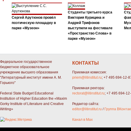
Студенты третьего курса
Сту
Сергей Арутюнов провёл
Виктория Курицина и
фак
поэтическую площадку в
Андрей Трифонов
Муз
парке «Музеон»
выступили на фестивале
Мел
«Пространство Слова» в
парке «Музеон»
Федеральное государственное
КОНТАКТЫ
бюджетное образовательное
учреждение высшего образования
Приемная комиссия:
"Литературный институт имени А. М.
priem@litinstitut.ru
; +7 495 694-12-8
Горького"
Приемная ректора:
Federal State Budget Educational
rectorat@litinstitut.ru
; +7 495 694-12
Institution of Higher Education the «Maxim
Gorky Institute of Literature and Creative
Редактор сайта:
Writing»
editor@litinstitut.ru
/
Группа ВКонтак
Канал в Max