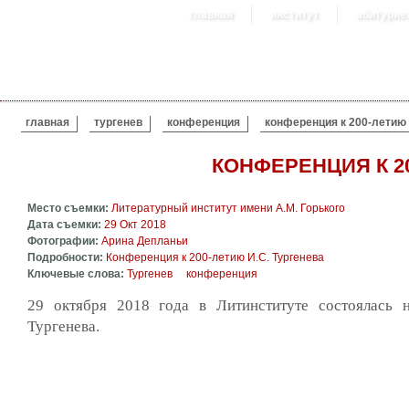
главная
институт
абитурие
ВЫ ЗДЕСЬ
главная
тургенев
конференция
конференция к 200-летию 
КОНФЕРЕНЦИЯ К 20
Место съемки:
Литературный институт имени А.М. Горького
Дата съемки:
29 Окт 2018
Фотографии:
Арина Депланьи
Подробности:
Конференция к 200-летию И.С. Тургенева
Ключевые слова:
Тургенев
конференция
29 октября 2018 года в Литинституте состоялась н
Тургенева.