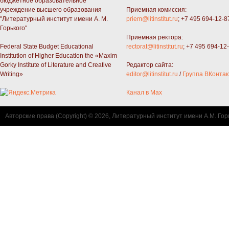
бюджетное образовательное
учреждение высшего образования
Приемная комиссия:
"Литературный институт имени А. М.
priem@litinstitut.ru
; +7 495 694-12-8
Горького"
Приемная ректора:
Federal State Budget Educational
rectorat@litinstitut.ru
; +7 495 694-12
Institution of Higher Education the «Maxim
Gorky Institute of Literature and Creative
Редактор сайта:
Writing»
editor@litinstitut.ru
/
Группа ВКонтак
Канал в Max
Авторские права (Copyright) © 2026, Литературный институт имени А.М. Гор