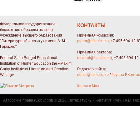
Федеральное государственное
КОНТАКТЫ
бюджетное образовательное
учреждение высшего образования
Приемная комиссия:
"Литературный институт имени А. М.
priem@litinstitut.ru
; +7 495 694-12-8
Горького"
Приемная ректора:
Federal State Budget Educational
rectorat@litinstitut.ru
; +7 495 694-12
Institution of Higher Education the «Maxim
Gorky Institute of Literature and Creative
Редактор сайта:
Writing»
editor@litinstitut.ru
/
Группа ВКонтак
Канал в Max
Авторские права (Copyright) © 2026, Литературный институт имени А.М. Гор