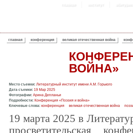
главная
институт
абитурие
ВЫ ЗДЕСЬ
главная
конференция
великая отечественная война
конф
КОНФЕРЕН
ВОЙНА»
Место съемки:
Литературный институт имени А.М. Горького
Дата съемки:
19 Мар 2025
Фотографии:
Арина Депланьи
Подробности:
Конференция «Поэзия и война»
Ключевые слова:
конференция
великая отечественная война
поэз
19 марта 2025 в Литерату
просветительская кон