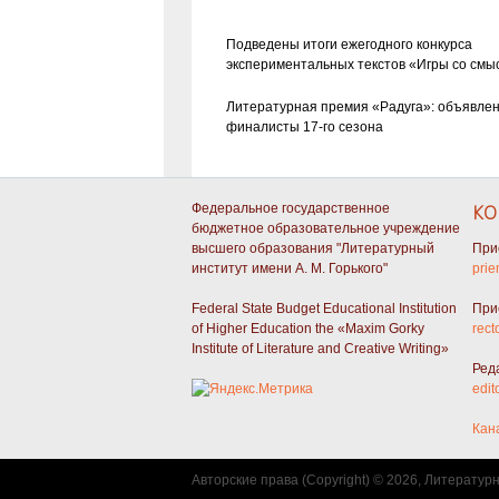
Подведены итоги ежегодного конкурса
экспериментальных текстов «Игры со смы
Литературная премия «Радуга»: объявле
финалисты 17-го сезона
Федеральное государственное
КО
бюджетное образовательное учреждение
высшего образования "Литературный
При
институт имени А. М. Горького"
prie
Federal State Budget Educational Institution
При
of Higher Education the «Maxim Gorky
rect
Institute of Literature and Creative Writing»
Ред
edit
Кан
Авторские права (Copyright) © 2026, Литератур