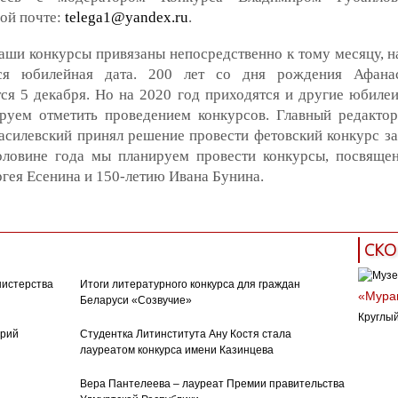
ой почте:
telega1@yandex.ru
.
ши конкурсы привязаны непосредственно к тому месяцу, н
ся юбилейная дата. 200 лет со дня рождения Афана
ся 5 декабря. Но на 2020 год приходятся и другие юбилеи
руем отметить проведением конкурсов. Главный редакто
силевский принял решение провести фетовский конкурс за
оловине года мы планируем провести конкурсы, посвяще
гея Есенина и 150-летию Ивана Бунина.
СКО
нистерства
Итоги литературного конкурса для граждан
«Муран
Беларуси «Созвучие»
Круглый
орий
Студентка Литинститута Ану Костя стала
лауреатом конкурса имени Казинцева
Вера Пантелеева – лауреат Премии правительства