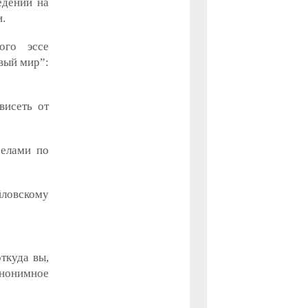
едений на
.
ого эссе
вый мир”:
висеть от
елами по
йловскому
откуда вы,
анонимное