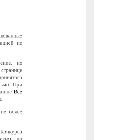
кованные
кацией не
ение, не
 странице
 принятого
сьмо. При
ранице
Все
.
 не более
Конкурса
вским по