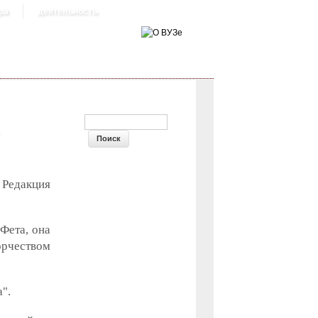
ра
деятельность
ФОРМА ПОИСКА
А
 Редакция
Фета, она
орчеством
".