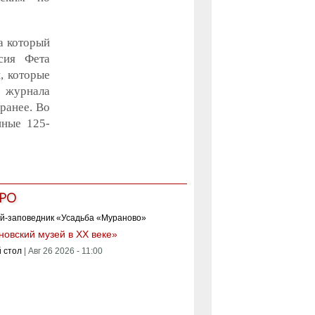
а который
сия Фета
, которые
р журнала
ранее. Во
нные 125-
РО
овский музей в XX веке»
 стол
|
Авг 26 2026 - 11:00