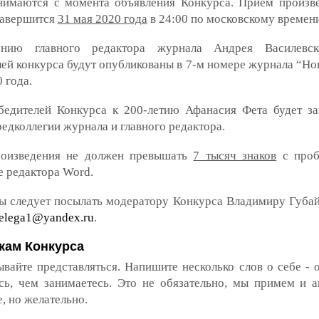
нимаются с момента объявления Конкурса. Прием произв
завершится
31 мая 2020 года
в 24:00 по московскому времени
нию главного редактора журнала Андрея Василевск
ей конкурса будут опубликованы в 7-м номере журнала “Но
 года.
бедителей Конкурса к 200-летию Афанасия Фета будет за
едколлегии журнала и главного редактора.
оизведения не должен превышать
7 тысяч знаков
с проб
е редактора Word.
ы следует посылать модератору Конкурса Владимиру Губа
telega1@yandex.ru
.
кам Конкурса
ывайте представляться. Напишите несколько слов о себе - 
есь, чем занимаетесь. Это не обязательно, мы примем и 
, но желательно.