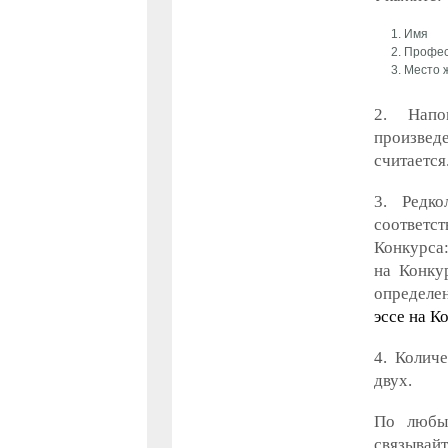
Имя
Профес
Место 
2. Напо
произвед
считается
3. Редко
соответст
Конкурса
на Конку
определе
эссе на К
4. Колич
двух.
По любы
связыва