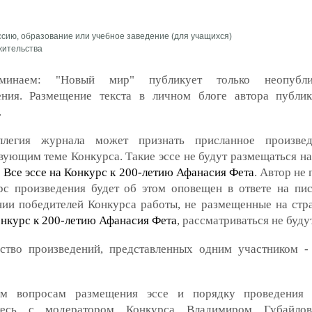
сию, образование или учебное заведение (для учащихся)
жительства
минаем: "Новый мир" публикует только неопубли
ения. Размещение текста в личном блоге автора публи
.
ллегия журнала может признать присланное произвед
вующим теме Конкурса. Такие эссе не будут размещаться на
:
Все эссе на Конкурс к 200-летию Афанасия Фета
. Автор не
рс произведения будет об этом оповещен в ответе на пи
нии победителей Конкурса работы, не размещенные на ст
онкурс к 200-летию Афанасия Фета
, рассматриваться не будут
ество произведений, представленных одним участником -
м вопросам размещения эссе и порядку проведения 
йтесь с модератором Конкурса Владимиром Губайло