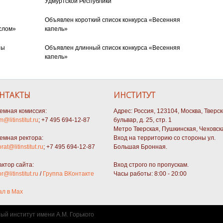
Удмуртской Республики
Объявлен короткий список конкурса «Весенняя
слом»
капель»
ны
Объявлен длинный список конкурса «Весенняя
капель»
НТАКТЫ
ИНСТИТУТ
емная комиссия:
Адрес: Россия, 123104, Москва, Тверс
m@litinstitut.ru
; +7 495 694-12-87
бульвар, д. 25, стр. 1
Метро Тверская, Пушкинская, Чеховск
емная ректора:
Вход на территорию со стороны ул.
orat@litinstitut.ru
; +7 495 694-12-87
Большая Бронная.
актор сайта:
Вход строго по пропускам.
or@litinstitut.ru
/
Группа ВКонтакте
Часы работы: 8:00 - 20:00
ал в Max
ный институт имени А.М. Горького