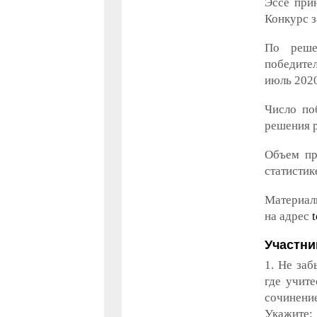
Эссе при
Конкурс 
По реше
победител
июль 2020
Число по
решения р
Объем пр
статистик
Материал
на адрес
Участни
1. Не заб
где учит
сочинение
Укажите: