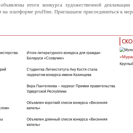
объявлены итоги конкурса художественной декламации 
 на платформе pruffme. Приглашаем присоединиться к ме
СКО
нистерства
Итоги литературного конкурса для граждан
«Муран
Беларуси «Созвучие»
Круглый
орий
Студентка Литинститута Ану Костя стала
лауреатом конкурса имени Казинцева
Вера Пантелеева – лауреат Премии правительства
Удмуртской Республики
Объявлен короткий список конкурса «Весенняя
слом»
капель»
ны
Объявлен длинный список конкурса «Весенняя
капель»