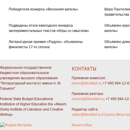
Победители конкурса «Весенняя капель»
Вера Пантелее
правительства
Подведены итоги ежегодного конкурса
Объявлен коро
экспериментальных текстов «Игры со смыслом»
капель»
Литературная премия «Радуга»: объявлены
Объявлен длин
финалисты 17-го сезона
капель»
Федеральное государственное
КОНТАКТЫ
бюджетное образовательное
учреждение высшего образования
Приемная комиссия:
"Литературный институт имени А. М.
priem@litinstitut.ru
; +7 495 694-12-8
Горького"
Приемная ректора:
Federal State Budget Educational
rectorat@litinstitut.ru
; +7 495 694-12
Institution of Higher Education the «Maxim
Gorky Institute of Literature and Creative
Редактор сайта:
Writing»
editor@litinstitut.ru
/
Группа ВКонтак
Канал в Max