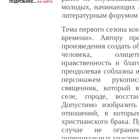
ПОДРОБНЕЕ...
на сайте
молодых, начинающих а
литературным форумом 
Тема первого сезона ко
времени». Автору пр
произведения создать о
человека, олицет
нравственность и благ
преодолевая соблазны 
персонажем рукопи
священник, который 
селе, городе, восст
Допустимо изобразит
отношений, в которы
христианского брака. 
случае не ограни
потенциальных участни