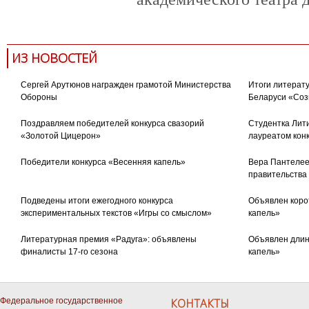
ИЗ НОВОСТЕЙ
Сергей Арутюнов награжден грамотой Министерства
Итоги литерату
Обороны
Беларуси «Соз
Поздравляем победителей конкурса свазорий
Студентка Лити
«Золотой Цицерон»
лауреатом кон
Победители конкурса «Весенняя капель»
Вера Пантелее
правительства
Подведены итоги ежегодного конкурса
Объявлен коро
экспериментальных текстов «Игры со смыслом»
капель»
Литературная премия «Радуга»: объявлены
Объявлен длин
финалисты 17-го сезона
капель»
Федеральное государственное
КОНТАКТЫ