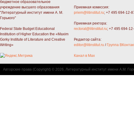
бюджетное образовательное
учреждение высшего образования
Приемная комиссия:
"Литературный институт имени А. М.
priem@litinstitut.ru
; +7 495 694-12-8
Горького"
Приемная ректора:
Federal State Budget Educational
rectorat@litinstitut.ru
; +7 495 694-12
Institution of Higher Education the «Maxim
Gorky Institute of Literature and Creative
Редактор сайта:
Writing»
editor@litinstitut.ru
/
Группа ВКонтак
Канал в Max
Авторские права (Copyright) © 2026, Литературный институт имени А.М. Гор