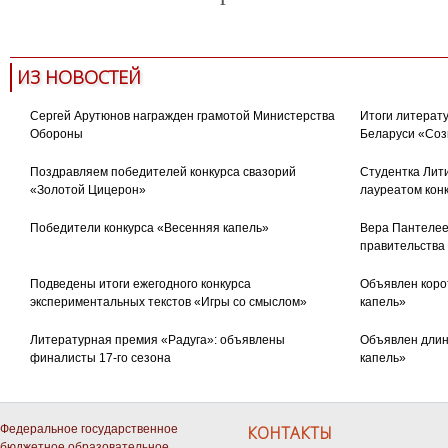
ИЗ НОВОСТЕЙ
Сергей Арутюнов награжден грамотой Министерства
Итоги литерату
Обороны
Беларуси «Соз
Поздравляем победителей конкурса свазорий
Студентка Лити
«Золотой Цицерон»
лауреатом кон
Победители конкурса «Весенняя капель»
Вера Пантелее
правительства
Подведены итоги ежегодного конкурса
Объявлен коро
экспериментальных текстов «Игры со смыслом»
капель»
Литературная премия «Радуга»: объявлены
Объявлен длин
финалисты 17-го сезона
капель»
Федеральное государственное
КОНТАКТЫ
бюджетное образовательное