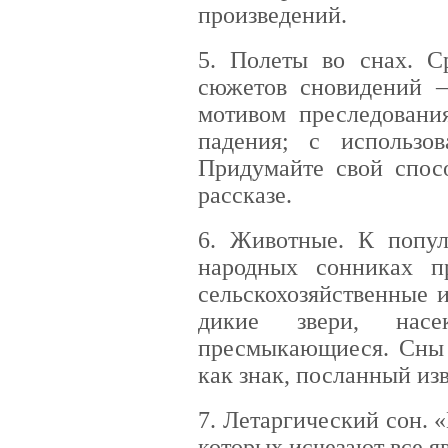
произведений.
5. Полеты во снах. С
сюжетов сновидений 
мотивом преследовани
падения; с использо
Придумайте свой спос
рассказе.
6. Животные. К попу
народных сонниках п
сельскохозяйственные 
дикие звери, нас
пресмыкающиеся. Сны 
как знак, посланный из
7. Летаргический сон. «
которых исчезают все я