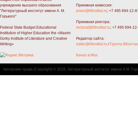
учреждение высшего образования
Приемная комиссия:
"Литературный институт имени А. М.
priem@litinstitut.ru
; +7 495 694-12-8
Горького"
Приемная ректора:
Federal State Budget Educational
rectorat@litinstitut.ru
; +7 495 694-12
Institution of Higher Education the «Maxim
Gorky Institute of Literature and Creative
Редактор сайта:
Writing»
editor@litinstitut.ru
/
Группа ВКонтак
Канал в Max
Авторские права (Copyright) © 2026, Литературный институт имени А.М. Гор