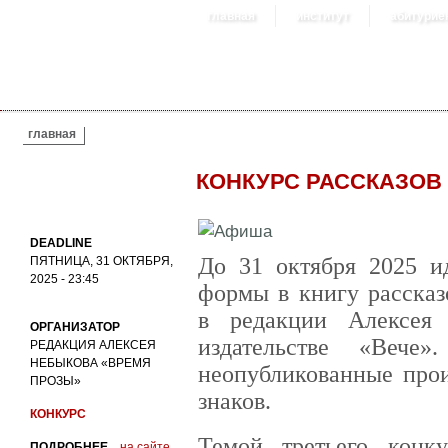
главная
институт
абитурие
ВЫ ЗДЕСЬ
главная
КОНКУРС РАССКАЗОВ
DEADLINE
До 31 октября 2025 и
ПЯТНИЦА, 31 ОКТЯБРЯ,
2025 - 23:45
формы в книгу рассказ
в редакции Алексея
ОРГАНИЗАТОР
издательстве «Вече
РЕДАКЦИЯ АЛЕКСЕЯ
НЕБЫКОВА «ВРЕМЯ
неопубликованные прои
ПРОЗЫ»
знаков.
КОНКУРС
Темой третьего конк
ПОДРОБНЕЕ...
на сайте