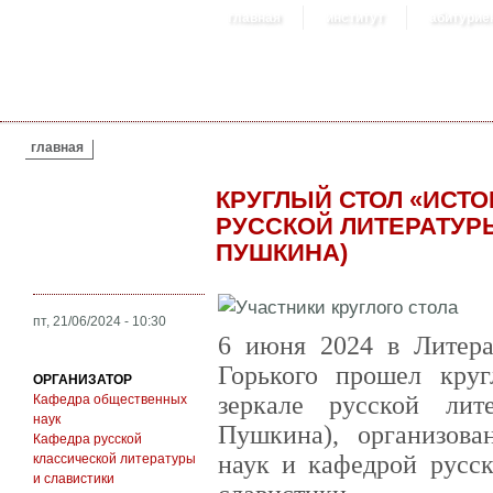
главная
институт
абитурие
ВЫ ЗДЕСЬ
главная
КРУГЛЫЙ СТОЛ «ИСТО
РУССКОЙ ЛИТЕРАТУРЫ»
ПУШКИНА)
пт, 21/06/2024 - 10:30
6 июня 2024 в Литера
Горького прошел кру
ОРГАНИЗАТОР
зеркале русской лит
Кафедра общественных
наук
Пушкина), организов
Кафедра русской
наук и кафедрой русск
классической литературы
и славистики