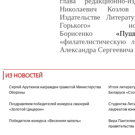
глава редакционно-и
Николаевич Козлов
Издательстве Литерат
Горького» ис
Борисенко
«Пу
«филателистическую л
Александра Сергеевича
ИЗ НОВОСТЕЙ
Сергей Арутюнов награжден грамотой Министерства
Итоги литерату
Обороны
Беларуси «Соз
Поздравляем победителей конкурса свазорий
Студентка Лити
«Золотой Цицерон»
лауреатом кон
Победители конкурса «Весенняя капель»
Вера Пантелее
правительства