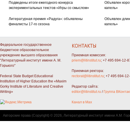
Подведены итоги ежегодного конкурса
Объявлен коро
экспериментальных текстов «Игры со смыслом»
капель»
Литературная премия «Радуга»: объявлены
Объявлен длин
финалисты 17-го сезона
капель»
Федеральное государственное
КОНТАКТЫ
бюджетное образовательное
учреждение высшего образования
Приемная комиссия:
"Литературный институт имени А. М.
priem@litinstitut.ru
; +7 495 694-12-8
Горького"
Приемная ректора:
Federal State Budget Educational
rectorat@litinstitut.ru
; +7 495 694-12
Institution of Higher Education the «Maxim
Gorky Institute of Literature and Creative
Редактор сайта:
Writing»
editor@litinstitut.ru
/
Группа ВКонтак
Канал в Max
Авторские права (Copyright) © 2026, Литературный институт имени А.М. Гор