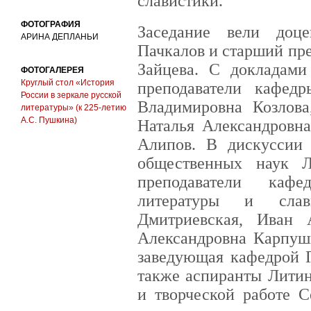
славистики.
ФОТОГРАФИЯ
Заседание вели доц
АРИНА ДЕПЛАНЬИ
Пачкалов и старший пр
Зайцева. С докладами
ФОТОГАЛЕРЕЯ
Круглый стол «История
преподаватели кафед
России в зеркале русской
Владимировна Козлова
литературы» (к 225-летию
А.С. Пушкина)
Наталья Александровна
Алипов. В дискуссии 
общественных наук 
преподаватели кафе
литературы и слав
Дмитриевская, Иван 
Александровна Карпуш
заведующая кафедрой Г
также аспиранты Литин
и творческой работе 