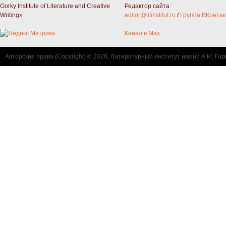
Gorky Institute of Literature and Creative
Редактор сайта:
Writing»
editor@litinstitut.ru
/
Группа ВКонтак
Канал в Max
Авторские права (Copyright) © 2026, Литературный институт имени А.М. Гор