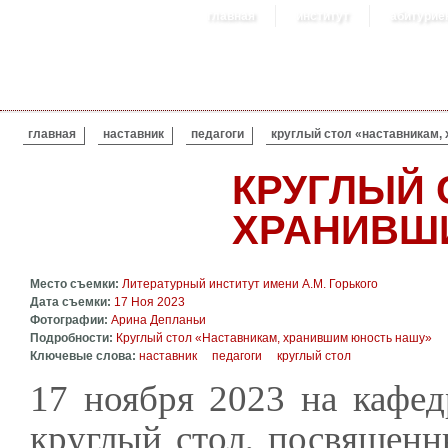
главная
институт
абитурие
ВЫ ЗДЕСЬ
главная
наставник
педагоги
круглый стол «наставникам,
КРУГЛЫЙ 
ХРАНИВШ
Место съемки:
Литературный институт имени А.М. Горького
Дата съемки:
17 Ноя 2023
Фотографии:
Арина Депланьи
Подробности:
Круглый стол «Наставникам, хранившим юность нашу»
Ключевые слова:
наставник
педагоги
круглый стол
17 ноября 2023 на кафе
круглый стол, посвященны