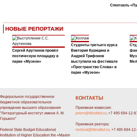
Спектакль «П
НОВЫЕ РЕПОРТАЖИ
Студенты третьего курса
Сту
Сергей Арутюнов провёл
Виктория Курицина и
фак
поэтическую площадку в
Андрей Трифонов
Муз
парке «Музеон»
выступили на фестивале
Мел
«Пространство Слова» в
парке «Музеон»
Федеральное государственное
КОНТАКТЫ
бюджетное образовательное
учреждение высшего образования
Приемная комиссия:
"Литературный институт имени А. М.
priem@litinstitut.ru
; +7 495 694-12-8
Горького"
Приемная ректора:
Federal State Budget Educational
rectorat@litinstitut.ru
; +7 495 694-12
Institution of Higher Education the «Maxim