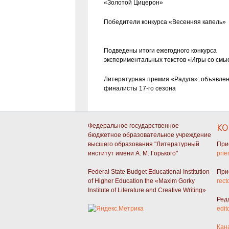
«Золотой Цицерон»
Победители конкурса «Весенняя капель»
Подведены итоги ежегодного конкурса
экспериментальных текстов «Игры со смы
Литературная премия «Радуга»: объявле
финалисты 17-го сезона
Федеральное государственное
КО
бюджетное образовательное учреждение
высшего образования "Литературный
При
институт имени А. М. Горького"
prie
Federal State Budget Educational Institution
При
of Higher Education the «Maxim Gorky
rect
Institute of Literature and Creative Writing»
Ред
edit
Кан