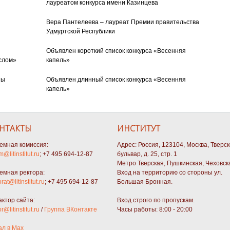
лауреатом конкурса имени Казинцева
Вера Пантелеева – лауреат Премии правительства
Удмуртской Республики
Объявлен короткий список конкурса «Весенняя
слом»
капель»
ны
Объявлен длинный список конкурса «Весенняя
капель»
НТАКТЫ
ИНСТИТУТ
емная комиссия:
Адрес: Россия, 123104, Москва, Тверс
m@litinstitut.ru
; +7 495 694-12-87
бульвар, д. 25, стр. 1
Метро Тверская, Пушкинская, Чеховск
емная ректора:
Вход на территорию со стороны ул.
orat@litinstitut.ru
; +7 495 694-12-87
Большая Бронная.
актор сайта:
Вход строго по пропускам.
or@litinstitut.ru
/
Группа ВКонтакте
Часы работы: 8:00 - 20:00
ал в Max