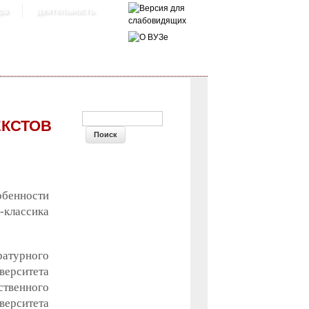
ра
деятельность
ФОРМА ПОИСКА
ЕКСТОВ
обенности
-классика
ратурного
верситета
ственного
верситета