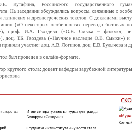
.Е. Кутафина, Российского государственного гуман
ета. На заседании обсуждались вопросы, связанные с особ
 латинских и древнегреческих текстов. С докладами высту
кишин («О некоторых особенностях перевода бытовых п
»), проф. И.А. Гвоздева («О.В. Смыка – филолог, пе
), доц. Т.Б. Гвоздева («Научное наследие О.В. Смыки») и 
 приняли участие: доц. А.В. Логинов, доц. Е.В. Булычева и д
тол был проведен в онлайн-формате.
ор круглого стола: доцент кафедры зарубежной литературы
Борисовна
СКО
нистерства
Итоги литературного конкурса для граждан
«Муран
Беларуси «Созвучие»
Круглый
орий
Студентка Литинститута Ану Костя стала