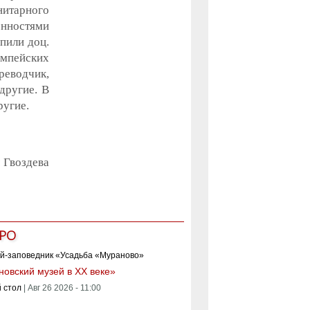
итарного
енностями
пили доц.
омпейских
реводчик,
другие. В
ругие.
 Гвоздева
РО
овский музей в XX веке»
 стол
|
Авг 26 2026 - 11:00