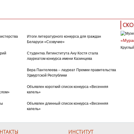
СКО
нистерства
Итоги литературного конкурса для граждан
«Муран
Беларуси «Созвучие»
Круглый
орий
Студентка Литинститута Ану Костя стала
лауреатом конкурса имени Казинцева
Вера Пантелеева – лауреат Премии правительства
Удмуртской Республики
Объявлен короткий список конкурса «Весенняя
слом»
капель»
ны
Объявлен длинный список конкурса «Весенняя
капель»
НТАКТЫ
ИНСТИТУТ