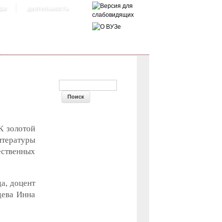
ра
деятельность
ФОРМА ПОИСКА
К золотой
тературы
ественных
а, доцент
дева Инна