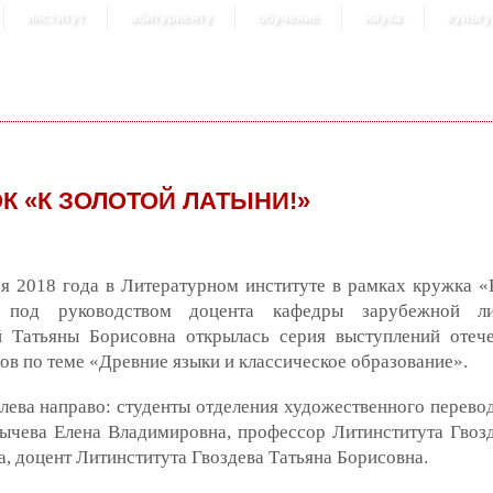
институт
абитуриенту
обучение
наука
культу
К «К ЗОЛОТОЙ ЛАТЫНИ!»
я 2018 года в Литературном институте в рамках кружка «
» под руководством доцента кафедры зарубежной ли
й Татьяны Борисовна открылась серия выступлений отеч
ов по теме «Древние языки и классическое образование».
лева направо: студенты отделения художественного перевод
ычева Елена Владимировна, профессор Литинститута Гвоз
, доцент Литинститута Гвоздева Татьяна Борисовна.