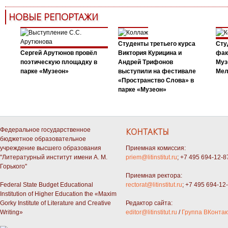
НОВЫЕ РЕПОРТАЖИ
Студенты третьего курса
Сту
Сергей Арутюнов провёл
Виктория Курицина и
фак
поэтическую площадку в
Андрей Трифонов
Муз
парке «Музеон»
выступили на фестивале
Мел
«Пространство Слова» в
парке «Музеон»
Федеральное государственное
КОНТАКТЫ
бюджетное образовательное
учреждение высшего образования
Приемная комиссия:
"Литературный институт имени А. М.
priem@litinstitut.ru
; +7 495 694-12-8
Горького"
Приемная ректора:
Federal State Budget Educational
rectorat@litinstitut.ru
; +7 495 694-12
Institution of Higher Education the «Maxim
Gorky Institute of Literature and Creative
Редактор сайта:
Writing»
editor@litinstitut.ru
/
Группа ВКонтак