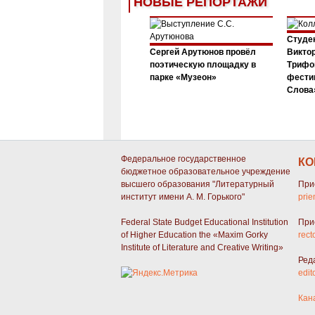
НОВЫЕ РЕПОРТАЖИ
Студен
Сергей Арутюнов провёл
Виктор
поэтическую площадку в
Трифо
парке «Музеон»
фести
Слова»
Федеральное государственное
КО
бюджетное образовательное учреждение
высшего образования "Литературный
При
институт имени А. М. Горького"
prie
Federal State Budget Educational Institution
При
of Higher Education the «Maxim Gorky
rect
Institute of Literature and Creative Writing»
Ред
edit
Кан