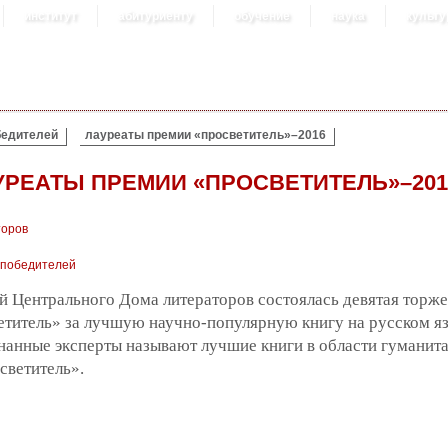
институт
абитуриенту
обучение
наука
культу
бедителей
лауреаты премии «просветитель»–2016
УРЕАТЫ ПРЕМИИ «ПРОСВЕТИТЕЛЬ»–201
торов
 победителей
ей Центрального Дома литераторов состоялась девятая торж
итель» за лучшую научно-популярную книгу на русском язы
знанные эксперты называют лучшие книги в области гуманит
светитель».