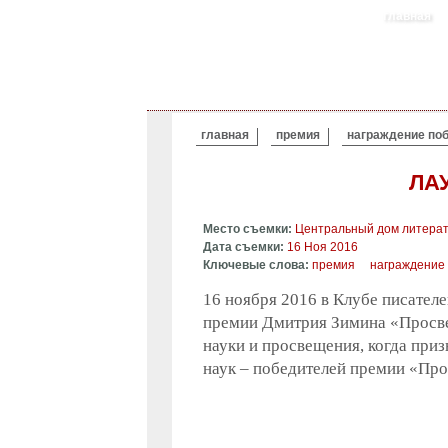
главная
ВЫ ЗДЕСЬ
главная
премия
награждение по
ЛА
Место съемки:
Центральный дом литера
Дата съемки:
16 Ноя 2016
Ключевые слова:
премия
награждение
16 ноября 2016 в Клубе писател
премии Дмитрия Зимина «Просвет
науки и просвещения, когда при
наук – победителей премии «Про