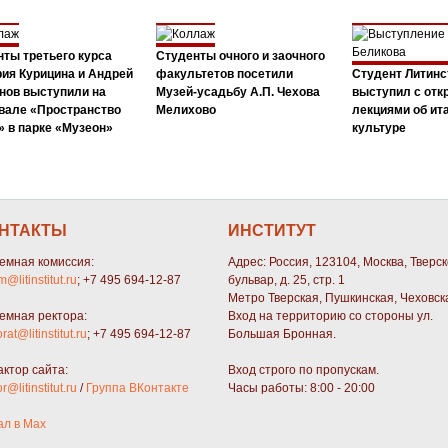
ты третьего курса
Студенты очного и заочного
ия Курицина и Андрей
факультетов посетили
Студент Литинс
нов выступили на
Музей-усадьбу А.П. Чехова
выступил с от
вале «Пространство
Мелихово
лекциями об ит
 в парке «Музеон»
культуре
НТАКТЫ
ИНСТИТУТ
емная комиссия:
Адрес: Россия, 123104, Москва, Тверс
m@litinstitut.ru
; +7 495 694-12-87
бульвар, д. 25, стр. 1
Метро Тверская, Пушкинская, Чеховск
емная ректора:
Вход на территорию со стороны ул.
orat@litinstitut.ru
; +7 495 694-12-87
Большая Бронная.
актор сайта:
Вход строго по пропускам.
or@litinstitut.ru
/
Группа ВКонтакте
Часы работы: 8:00 - 20:00
ал в Max