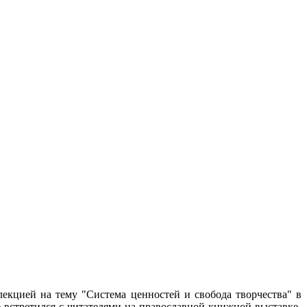
екцией на тему "Система ценностей и свобода творчества" в
е встретился с читателями на православной книжной выставке-