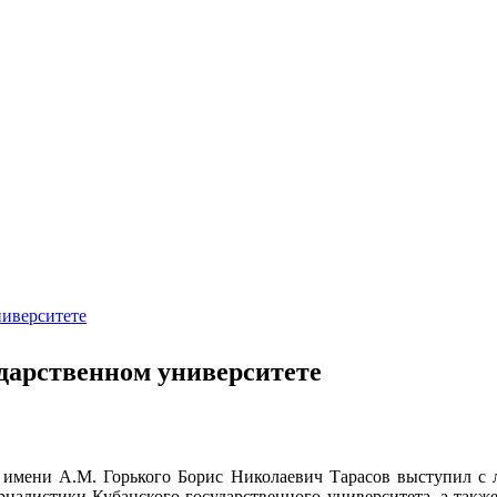
ниверситете
ударственном университете
а имени А.М. Горького Борис Николаевич Тарасов выступил с л
рналистики Кубанского государственного университета, а такж