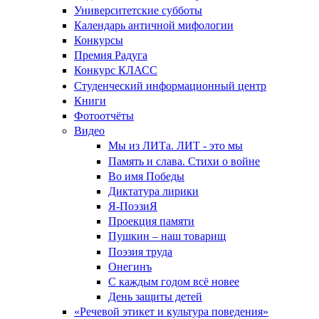
Университетские субботы
Календарь античной мифологии
Конкурсы
Премия Радуга
Конкурс КЛАСС
Студенческий информационный центр
Книги
Фотоотчёты
Видео
Мы из ЛИТа. ЛИТ - это мы
Память и слава. Стихи о войне
Во имя Победы
Диктатура лирики
Я-ПоэзиЯ
Проекция памяти
Пушкин – наш товарищ
Поэзия труда
Онегинъ
С каждым годом всё новее
День защиты детей
«Речевой этикет и культура поведения»