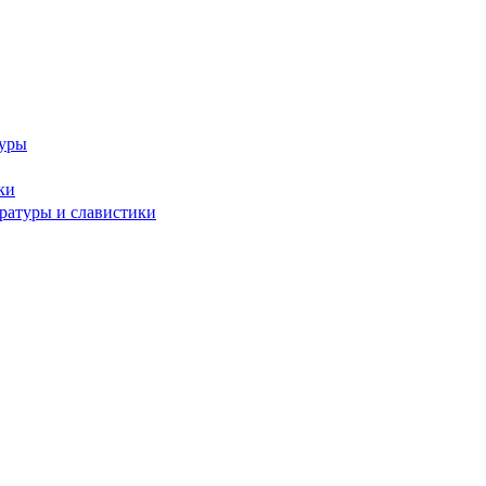
туры
ки
ературы и славистики