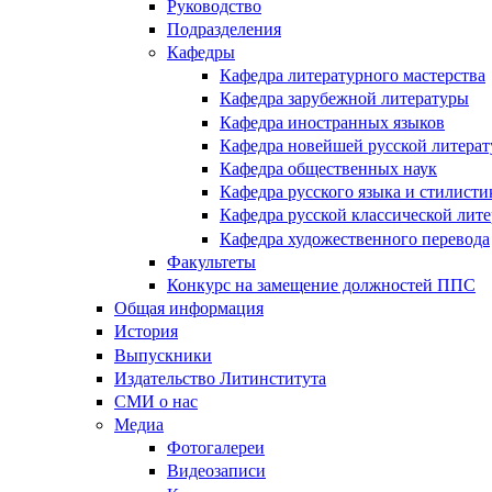
Руководство
Подразделения
Кафедры
Кафедра литературного мастерства
Кафедра зарубежной литературы
Кафедра иностранных языков
Кафедра новейшей русской литера
Кафедра общественных наук
Кафедра русского языка и стилисти
Кафедра русской классической лит
Кафедра художественного перевода
Факультеты
Конкурс на замещение должностей ППС
Общая информация
История
Выпускники
Издательство Литинститута
СМИ о нас
Медиа
Фотогалереи
Видеозаписи