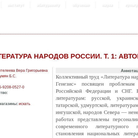
институт
абитуриенту
обучение
наука
культу
ЕРАТУРА НАРОДОВ РОССИИ. Т. 1: АВТОР
Аннота
телеева Вера Григорьевна
умян Б.С.
Коллективный труд «Литература наро
Генезис» посвящен проблемам 
5-9208-0527-0
Российской Федерации и СНГ. 
тво:
литературам: русской, украинск
магазины:
искать
татарской, удмуртской, литература
ингушской, народов Севера — нене
работах представлены персонали
современного литературного 
становления национальных литер