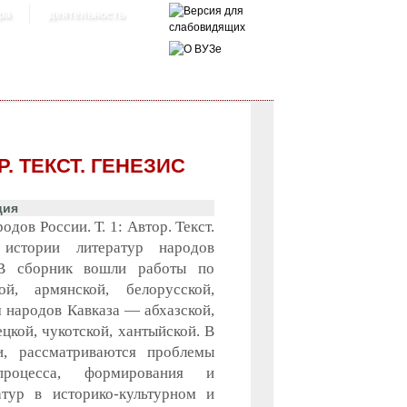
ра
деятельность
. ТЕКСТ. ГЕНЕЗИС
ция
дов России. Т. 1: Автор. Текст.
истории литератур народов
В сборник вошли работы по
ой, армянской, белорусской,
м народов Кавказа — абхазской,
цкой, чукотской, хантыйской. В
и, рассматриваются проблемы
процесса, формирования и
атур в историко-культурном и