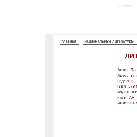
главная
ВЫ ЗДЕСЬ
главная
национальные литературы
ЛИТ
Автор:
Пан
Автор:
Зул
Год:
2022
ISBN:
978-
Издательс
имли РАН
Интернет-