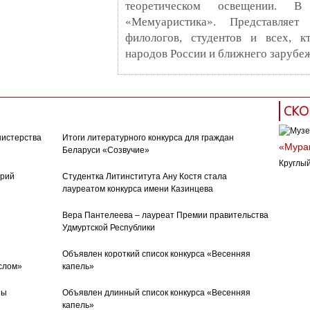
теоретическом освещении. В
«Мемуаристика». Представляет
филологов, студентов и всех, к
народов России и ближнего зарубеж
СКО
нистерства
Итоги литературного конкурса для граждан
«Муран
Беларуси «Созвучие»
Круглый
орий
Студентка Литинститута Ану Костя стала
лауреатом конкурса имени Казинцева
Вера Пантелеева – лауреат Премии правительства
Удмуртской Республики
Объявлен короткий список конкурса «Весенняя
слом»
капель»
ны
Объявлен длинный список конкурса «Весенняя
капель»