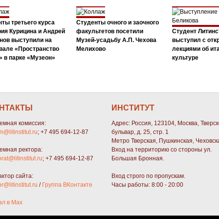
ты третьего курса
Студенты очного и заочного
ия Курицина и Андрей
факультетов посетили
Студент Литинс
нов выступили на
Музей-усадьбу А.П. Чехова
выступил с от
вале «Пространство
Мелихово
лекциями об ит
 в парке «Музеон»
культуре
НТАКТЫ
ИНСТИТУТ
емная комиссия:
Адрес: Россия, 123104, Москва, Тверс
m@litinstitut.ru
; +7 495 694-12-87
бульвар, д. 25, стр. 1
Метро Тверская, Пушкинская, Чеховск
емная ректора:
Вход на территорию со стороны ул.
orat@litinstitut.ru
; +7 495 694-12-87
Большая Бронная.
актор сайта:
Вход строго по пропускам.
or@litinstitut.ru
/
Группа ВКонтакте
Часы работы: 8:00 - 20:00
ал в Max