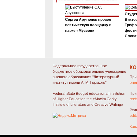
Студен
Сергей Арутюнов провёл
Виктор
поэтическую площадку в
Трифо
парке «Музеон»
фести
Слова»
Федеральное государственное
КО
бюджетное образовательное учреждение
высшего образования "Литературный
При
институт имени А. М. Горького"
prie
Federal State Budget Educational Institution
При
of Higher Education the «Maxim Gorky
rect
Institute of Literature and Creative Writing»
Ред
edit
Кан