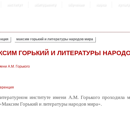
институт
абитуриенту
обучение
наука
культу
нция
максим горький и литературы народов мира
КСИМ ГОРЬКИЙ И ЛИТЕРАТУРЫ НАРОД
ени А.М. Горького
еренция
Литературном институте имени А.М. Горького проходила 
«Максим Горький и литературы народов мира».