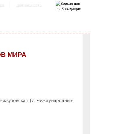
ра
деятельность
ОВ МИРА
межвузовская (с международным