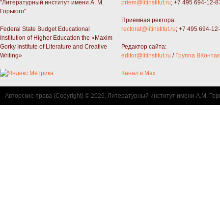
"Литературный институт имени А. М.
priem@litinstitut.ru
; +7 495 694-12-8
Горького"
Приемная ректора:
Federal State Budget Educational
rectorat@litinstitut.ru
; +7 495 694-12
Institution of Higher Education the «Maxim
Gorky Institute of Literature and Creative
Редактор сайта:
Writing»
editor@litinstitut.ru
/
Группа ВКонтак
Канал в Max
Авторские права (Copyright) © 2026, Литературный институт имени А.М. Гор