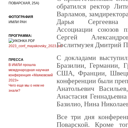
ПОВАРСКАЯ, 25А)
обратился ректор Лит
Варламов, замдиректор
ФОТОГРАФИЯ
Дарья Сергеевна М
ИМЛИ РАН
Ассоциации союзов п
Сергей Александр
ПРОГРАММА:
Гослитмузея Дмитрий П
2023_conf_mayakovsky_2023.pdf
С докладами выступил
ПРЕССА
Бразилии, Германии, Г
В ИМЛИ прошла
международная научная
США, Франции, Швеци
конференция «Маяковский
конференции были преп
2023»
Чего еще мы о нем не
Анатольевич Василье
знали?
Анастасия Геннадьевна
Базилио, Нина Николае
Все три дня конфере
Поварской. Кроме то