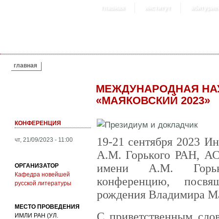
главная
институт
абитурие
ВЫ ЗДЕСЬ
главная
МЕЖДУНАРОДНАЯ НА
«МАЯКОВСКИЙ 2023»
КОНФЕРЕНЦИЯ
19-21 сентября 2023 И
чт, 21/09/2023 - 11:00
А.М. Горького РАН, А
имени А.М. Горьк
ОРГАНИЗАТОР
Кафедра новейшей
конференцию, посв
русской литературы
рождения Владимира Ма
МЕСТО ПРОВЕДЕНИЯ
С приветственным сло
ИМЛИ РАН (УЛ.