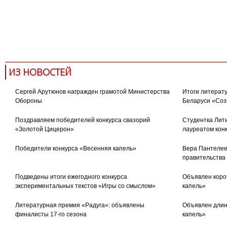
ИЗ НОВОСТЕЙ
Сергей Арутюнов награжден грамотой Министерства
Итоги литерату
Обороны
Беларуси «Соз
Поздравляем победителей конкурса свазорий
Студентка Лити
«Золотой Цицерон»
лауреатом кон
Победители конкурса «Весенняя капель»
Вера Пантелее
правительства
Подведены итоги ежегодного конкурса
Объявлен коро
экспериментальных текстов «Игры со смыслом»
капель»
Литературная премия «Радуга»: объявлены
Объявлен длин
финалисты 17-го сезона
капель»