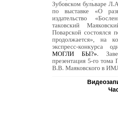
Зубовском бульваре Л.
по выставке «О раз
издательство «Босл
таковский Маяковс
Поварской состоялся п
продолжается», на к
экспресс-конкурса о
МОГЛИ БЫ?»
. Зав
презентация 5-го тома
В.В. Маяковского в ИМ
Видеозап
Ча