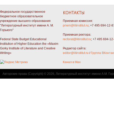
Федеральное государственное
КОНТАКТЫ
бюджетное образовательное
учреждение высшего образования
Приемная комиссия:
"Литературный институт имени А. М.
priem@litinstitut.ru
; +7 495 694-12-8
Горького"
Приемная ректора:
Federal State Budget Educational
rectorat@litinstitut.ru
; +7 495 694-12
Institution of Higher Education the «Maxim
Gorky Institute of Literature and Creative
Редактор сайта:
Writing»
editor@litinstitut.ru
/
Группа ВКонтак
Канал в Max
Авторские права (Copyright) © 2026, Литературный институт имени А.М. Гор