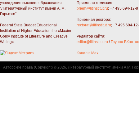
учреждение высшего образования
Приемная комиссия:
"Литературный институт имени А. М.
priem@litinstitut.ru
; +7 495 694-12-8
Горького"
Приемная ректора:
Federal State Budget Educational
rectorat@litinstitut.ru
; +7 495 694-12
Institution of Higher Education the «Maxim
Gorky Institute of Literature and Creative
Редактор сайта:
Writing»
editor@litinstitut.ru
/
Группа ВКонтак
Канал в Max
Авторские права (Copyright) © 2026, Литературный институт имени А.М. Гор