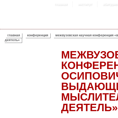
главная
институт
абитурие
ВЫ ЗДЕСЬ
главная
конференция
межвузовская научная конференция «в
деятель»
МЕЖВУЗО
КОНФЕРЕ
ОСИПОВИЧ
ВЫДАЮЩИ
МЫСЛИТЕ
ДЕЯТЕЛЬ»