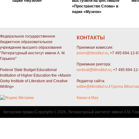
парке «Музеон»
выступили на фестивале
Мел
«Пространство Слова» в
парке «Музеон»
Федеральное государственное
КОНТАКТЫ
бюджетное образовательное
учреждение высшего образования
Приемная комиссия:
"Литературный институт имени А. М.
priem@litinstitut.ru
; +7 495 694-12-8
Горького"
Приемная ректора:
Federal State Budget Educational
rectorat@litinstitut.ru
; +7 495 694-12
Institution of Higher Education the «Maxim
Gorky Institute of Literature and Creative
Редактор сайта:
Writing»
editor@litinstitut.ru
/
Группа ВКонтак
Канал в Max
Авторские права (Copyright) © 2026, Литературный институт имени А.М. Гор