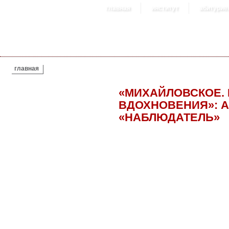
главная
институт
абитурие
ВЫ ЗДЕСЬ
главная
«МИХАЙЛОВСКОЕ. 
ВДОХНОВЕНИЯ»: А
«НАБЛЮДАТЕЛЬ»