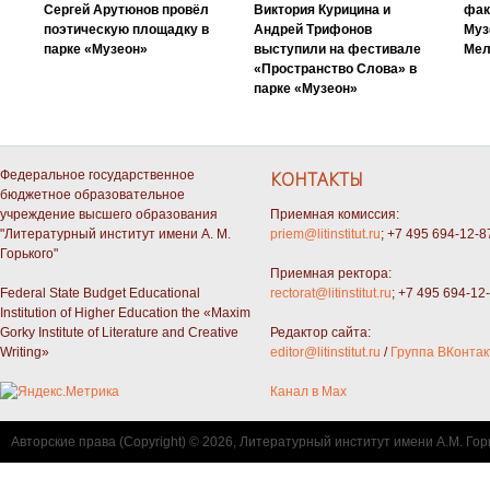
Сергей Арутюнов провёл
Виктория Курицина и
фак
поэтическую площадку в
Андрей Трифонов
Муз
парке «Музеон»
выступили на фестивале
Мел
«Пространство Слова» в
парке «Музеон»
Федеральное государственное
КОНТАКТЫ
бюджетное образовательное
учреждение высшего образования
Приемная комиссия:
"Литературный институт имени А. М.
priem@litinstitut.ru
; +7 495 694-12-8
Горького"
Приемная ректора:
Federal State Budget Educational
rectorat@litinstitut.ru
; +7 495 694-12
Institution of Higher Education the «Maxim
Gorky Institute of Literature and Creative
Редактор сайта:
Writing»
editor@litinstitut.ru
/
Группа ВКонтак
Канал в Max
Авторские права (Copyright) © 2026, Литературный институт имени А.М. Гор