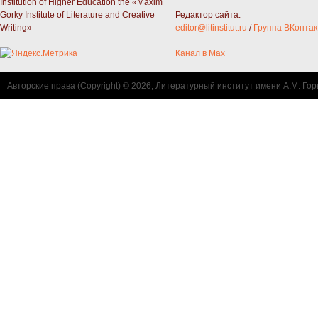
Institution of Higher Education the «Maxim
Gorky Institute of Literature and Creative
Редактор сайта:
Writing»
editor@litinstitut.ru
/
Группа ВКонтак
Канал в Max
Авторские права (Copyright) © 2026, Литературный институт имени А.М. Гор