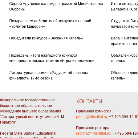
Сергей Арутюнов награжден грамотой Министерства
Итоги литерату
Обороны
Беларуси «Соз
Поздравляем победителей конкурса свазорий
Студентка Лити
«Золотой Цицерон»
лауреатом кон
Победители конкурса «Весенняя капель»
Вера Пантелее
правительства
Подведены итоги ежегодного конкурса
Объявлен коро
экспериментальных текстов «Игры со смыслом»
капель»
Литературная премия «Радуга»: объявлены
Объявлен длин
финалисты 17-го сезона
капель»
Федеральное государственное
КОНТАКТЫ
бюджетное образовательное
учреждение высшего образования
Приемная комиссия:
"Литературный институт имени А. М.
priem@litinstitut.ru
; +7 495 694-12-8
Горького"
Приемная ректора:
Federal State Budget Educational
rectorat@litinstitut.ru
; +7 495 694-12