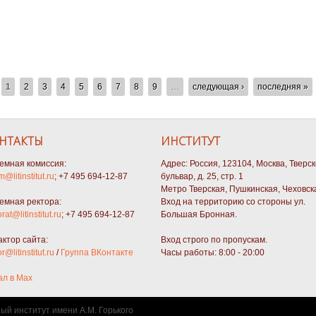
ы драматургического конкурса «Москва и москвичи»
1
2
3
4
5
6
7
8
9
…
следующая ›
последняя »
НТАКТЫ
ИНСТИТУТ
емная комиссия:
Адрес: Россия, 123104, Москва, Тверс
m@litinstitut.ru
; +7 495 694-12-87
бульвар, д. 25, стр. 1
Метро Тверская, Пушкинская, Чеховск
емная ректора:
Вход на территорию со стороны ул.
orat@litinstitut.ru
; +7 495 694-12-87
Большая Бронная.
актор сайта:
Вход строго по пропускам.
or@litinstitut.ru
/
Группа ВКонтакте
Часы работы: 8:00 - 20:00
ал в Max
ный институт имени А.М. Горького