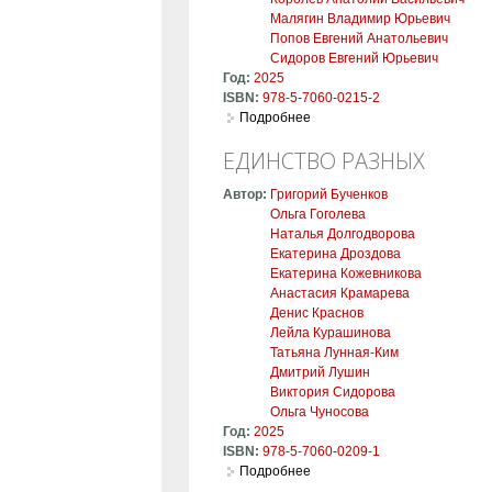
Малягин Владимир Юрьевич
Попов Евгений Анатольевич
Сидоров Евгений Юрьевич
Год:
2025
ISBN:
978-5-7060-0215-2
Подробнее
о Литературное мастерство
ЕДИНСТВО РАЗНЫХ
Автор:
Григорий Бученков
Ольга Гоголева
Наталья Долгодворова
Екатерина Дроздова
Екатерина Кожевникова
Анастасия Крамарева
Денис Краснов
Лейла Курашинова
Татьяна Лунная-Ким
Дмитрий Лушин
Виктория Сидорова
Ольга Чуносова
Год:
2025
ISBN:
978-5-7060-0209-1
Подробнее
о Единство разных