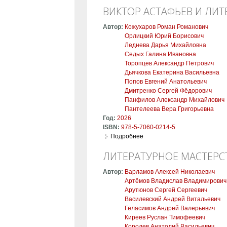
ВИКТОР АСТАФЬЕВ И ЛИ
Автор:
Кожухаров Роман Романович
Орлицкий Юрий Борисович
Леднева Дарья Михайловна
Седых Галина Ивановна
Торопцев Александр Петрович
Дьячкова Екатерина Васильевна
Попов Евгений Анатольевич
Дмитренко Сергей Фёдорович
Панфилов Александр Михайлович
Пантелеева Вера Григорьевна
Год:
2026
ISBN:
978-5-7060-0214-5
Подробнее
о Виктор Астафьев и литера
ЛИТЕРАТУРНОЕ МАСТЕРС
Автор:
Варламов Алексей Николаевич
Артёмов Владислав Владимирович
Арутюнов Сергей Сергеевич
Василевский Андрей Витальевич
Геласимов Андрей Валерьевич
Киреев Руслан Тимофеевич
Королев Анатолий Васильевич