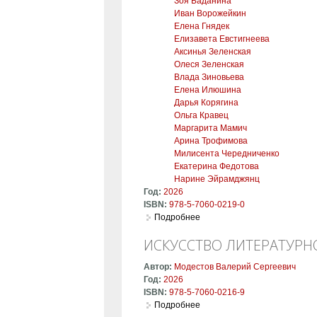
Зоя Баданина
Иван Ворожейкин
Елена Гнядек
Елизавета Евстигнеева
Аксинья Зеленская
Олеся Зеленская
Влада Зиновьева
Елена Илюшина
Дарья Корягина
Ольга Кравец
Маргарита Мамич
Арина Трофимова
Милисента Чередниченко
Екатерина Федотова
Нарине Эйрамджянц
Год:
2026
ISBN:
978-5-7060-0219-0
Подробнее
о Громко и с выражением. А
ИСКУССТВО ЛИТЕРАТУРН
Автор:
Модестов Валерий Сергеевич
Год:
2026
ISBN:
978-5-7060-0216-9
Подробнее
о Искусство литературного 