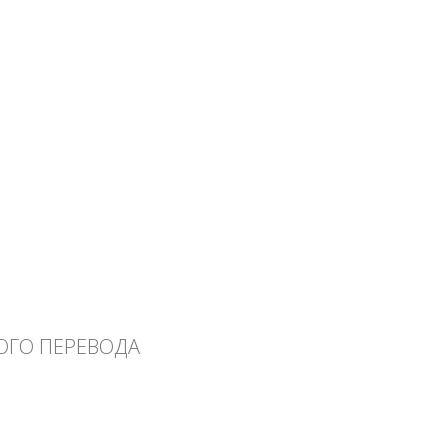
нтология семинара А.П. Торопцева
ОГО ПЕРЕВОДА
перевода