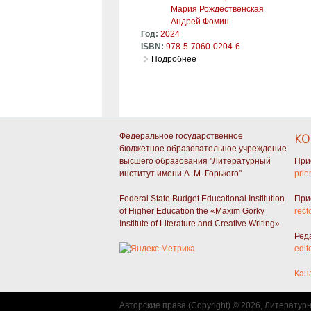
Мария Рождественская
Андрей Фомин
Год:
2024
ISBN:
978-5-7060-0204-6
Подробнее
о Пьесы о Москве. Финалист
СТРАНИЦЫ
Федеральное государственное
КО
бюджетное образовательное учреждение
высшего образования "Литературный
При
институт имени А. М. Горького"
prie
Federal State Budget Educational Institution
При
of Higher Education the «Maxim Gorky
rect
Institute of Literature and Creative Writing»
Ред
edit
Кан
Авторские права (Copyright) © 2026, Литератур