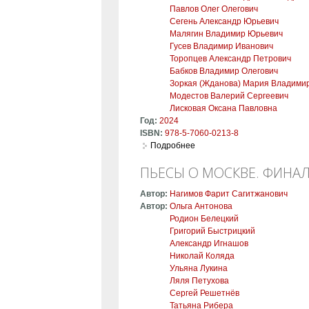
Павлов Олег Олегович
Сегень Александр Юрьевич
Малягин Владимир Юрьевич
Гусев Владимир Иванович
Торопцев Александр Петрович
Бабков Владимир Олегович
Зоркая (Жданова) Мария Владими
Модестов Валерий Сергеевич
Лисковая Оксана Павловна
Год:
2024
ISBN:
978-5-7060-0213-8
Подробнее
о Этюд как творчество и экз
ПЬЕСЫ О МОСКВЕ. ФИНА
Автор:
Нагимов Фарит Сагитжанович
Автор:
Ольга Антонова
Родион Белецкий
Григорий Быстрицкий
Александр Игнашов
Николай Коляда
Ульяна Лукина
Ляля Петухова
Сергей Решетнёв
Татьяна Рибера