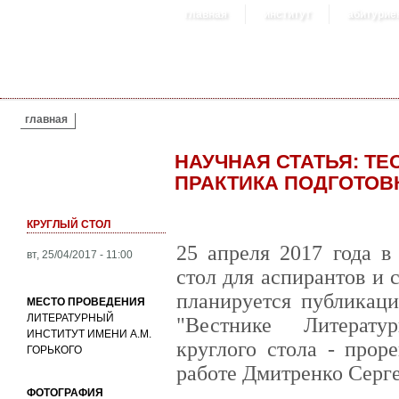
главная
институт
абитурие
ВЫ ЗДЕСЬ
главная
НАУЧНАЯ СТАТЬЯ: Т
ПРАКТИКА ПОДГОТОВ
КРУГЛЫЙ СТОЛ
25 апреля 2017 года в
вт, 25/04/2017 - 11:00
стол для аспирантов и 
планируется публикаци
МЕСТО ПРОВЕДЕНИЯ
ЛИТЕРАТУРНЫЙ
"Вестнике Литерату
ИНСТИТУТ ИМЕНИ А.М.
круглого стола - прор
ГОРЬКОГО
работе Дмитренко Серг
ФОТОГРАФИЯ