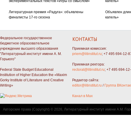
экспериментальных текстов «Игры со смыслом»
капель»
Литературная премия «Радуга»: объявлены
Объявлен длин
финалисты 17-го сезона
капель»
Федеральное государственное
КОНТАКТЫ
бюджетное образовательное
учреждение высшего образования
Приемная комиссия:
"Литературный институт имени А. М.
priem@litinstitut.ru
; +7 495 694-12-8
Горького"
Приемная ректора:
Federal State Budget Educational
rectorat@litinstitut.ru
; +7 495 694-12
Institution of Higher Education the «Maxim
Gorky Institute of Literature and Creative
Редактор сайта:
Writing»
editor@litinstitut.ru
/
Группа ВКонтак
Канал в Max
Авторские права (Copyright) © 2026, Литературный институт имени А.М. Гор