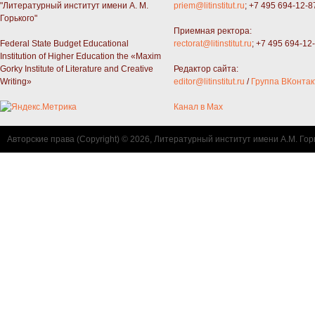
"Литературный институт имени А. М.
priem@litinstitut.ru
; +7 495 694-12-8
Горького"
Приемная ректора:
Federal State Budget Educational
rectorat@litinstitut.ru
; +7 495 694-12
Institution of Higher Education the «Maxim
Gorky Institute of Literature and Creative
Редактор сайта:
Writing»
editor@litinstitut.ru
/
Группа ВКонтак
Канал в Max
Авторские права (Copyright) © 2026, Литературный институт имени А.М. Гор